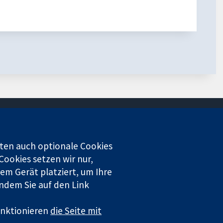
Kontaktieren Sie uns
ten auch optionale Cookies
Neuigkeiten
Cookies setzen wir nur,
Pressestelle
em Gerät platziert, um Ihre
Über uns
indem Sie auf den Link
Stellenangebote
Cochrane Library
funktionieren
die Seite mit