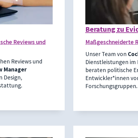
Beratung zu Ev
ische Reviews und
Maßgeschneiderte Re
Unser Team von
Coc
schen Reviews und
Dienstleistungen im 
w Manager
beraten politische 
n Design,
Entwickler*innen von
tattung.
Forschungsgruppen.