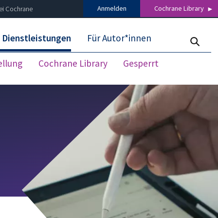
Anmelden
Cochrane Library
ei Cochrane
 Dienstleistungen
Für Autor*innen
ellung
Cochrane Library
Gesperrt
Suchergebnisse schließen
 news