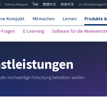
i
Bahasa Malaysia
ไทย
繁體中文
简体中文
Zu Übersetzungen b
ane Kompakt
Mitmachen
Lernen
Produkte &
z-Fragen
E-Learning
Software für die Reviewerst
Unsere Evidenz ausschließen
Exclude
stleistungen
itativ hochwertige Forschung betreiben wollen