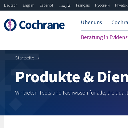
Deutsch
English
Español
فارسی
Français
Русский
Hrvatsk
Über uns
Cochr
Beratung in Eviden
Startseite
Nur unsere Evidenz
Only "Handbook"
Produkte & Dien
Wir bieten Tools und Fachwissen für alle, die qual