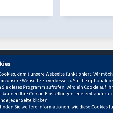
kies
11-13 Cavendish Square
okies, damit unsere Webseite funktioniert. Wir möch
London
 um unsere Webseite zu verbessern. Solche optionalen 
W1G0AN
 Sie dieses Programm aufrufen, wird ein Cookie auf Ihr
Vereinigtes Königreich
e können Ihre Cookie-Einstellungen jederzeit ändern, 
de jeder Seite klicken.
 finden Sie weitere Informationen, wie diese Cookies 